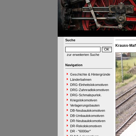
Suche
Krauss-Maff
zur erweiterten Suche
Navigation
Geschichte & Hintergründe
Länderbahnen
DRG-Einheitslokomotiven
DRG-Zahnradlokomotiven
DRG-Schmalspurlok.
Kriegslokomotiven
Verlagerungsbauten
DB-Neubaulokomotiven
DB-Umbaulokomotiven
DR-Neubaulokomotiven
DR-Rekolokomotiven
DR - "6000er"