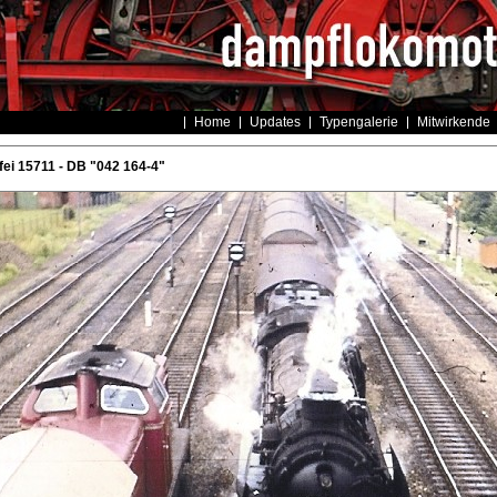
Home
Updates
Typengalerie
Mitwirkende
ei 15711 - DB "042 164-4"