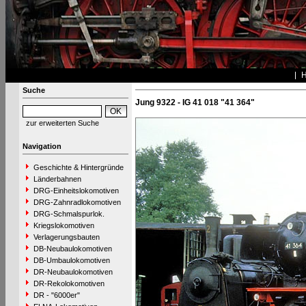
Suche
Jung 9322 - IG 41 018 "41 364"
zur erweiterten Suche
Navigation
Geschichte & Hintergründe
Länderbahnen
DRG-Einheitslokomotiven
DRG-Zahnradlokomotiven
DRG-Schmalspurlok.
Kriegslokomotiven
Verlagerungsbauten
DB-Neubaulokomotiven
DB-Umbaulokomotiven
DR-Neubaulokomotiven
DR-Rekolokomotiven
DR - "6000er"