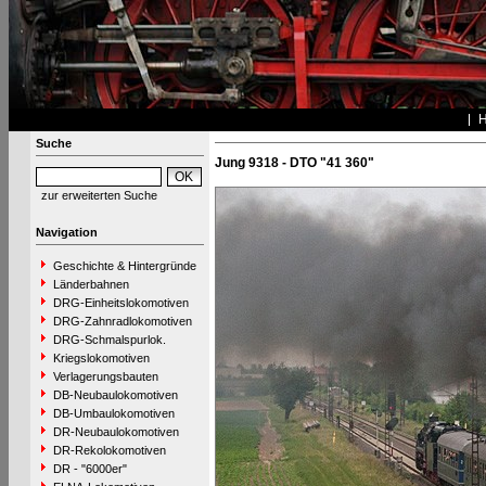
Suche
Jung 9318 - DTO "41 360"
zur erweiterten Suche
Navigation
Geschichte & Hintergründe
Länderbahnen
DRG-Einheitslokomotiven
DRG-Zahnradlokomotiven
DRG-Schmalspurlok.
Kriegslokomotiven
Verlagerungsbauten
DB-Neubaulokomotiven
DB-Umbaulokomotiven
DR-Neubaulokomotiven
DR-Rekolokomotiven
DR - "6000er"