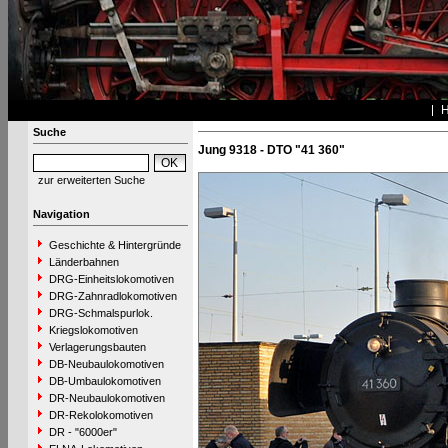
Suche
Jung 9318 - DTO "41 360"
zur erweiterten Suche
Navigation
Geschichte & Hintergründe
Länderbahnen
DRG-Einheitslokomotiven
DRG-Zahnradlokomotiven
DRG-Schmalspurlok.
Kriegslokomotiven
Verlagerungsbauten
DB-Neubaulokomotiven
DB-Umbaulokomotiven
DR-Neubaulokomotiven
DR-Rekolokomotiven
DR - "6000er"