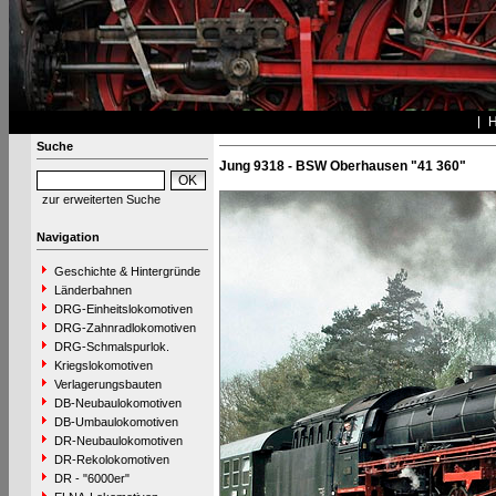
Suche
Jung 9318 - BSW Oberhausen "41 360"
zur erweiterten Suche
Navigation
Geschichte & Hintergründe
Länderbahnen
DRG-Einheitslokomotiven
DRG-Zahnradlokomotiven
DRG-Schmalspurlok.
Kriegslokomotiven
Verlagerungsbauten
DB-Neubaulokomotiven
DB-Umbaulokomotiven
DR-Neubaulokomotiven
DR-Rekolokomotiven
DR - "6000er"