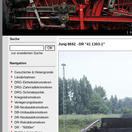
Suche
Jung 8692 - DR "41 1303-1"
zur erweiterten Suche
Navigation
Geschichte & Hintergründe
Länderbahnen
DRG-Einheitslokomotiven
DRG-Zahnradlokomotiven
DRG-Schmalspurlok.
Kriegslokomotiven
Verlagerungsbauten
DB-Neubaulokomotiven
DB-Umbaulokomotiven
DR-Neubaulokomotiven
DR-Rekolokomotiven
DR - "6000er"