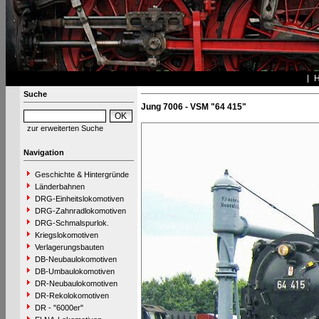
Suche
Jung 7006 - VSM "64 415"
zur erweiterten Suche
Navigation
Geschichte & Hintergründe
Länderbahnen
DRG-Einheitslokomotiven
DRG-Zahnradlokomotiven
DRG-Schmalspurlok.
Kriegslokomotiven
Verlagerungsbauten
DB-Neubaulokomotiven
DB-Umbaulokomotiven
DR-Neubaulokomotiven
DR-Rekolokomotiven
DR - "6000er"