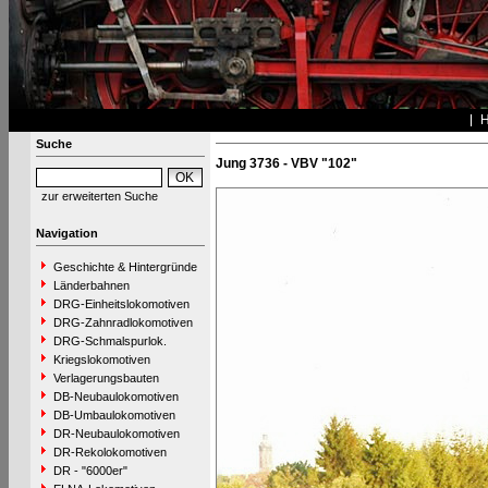
Suche
Jung 3736 - VBV "102"
zur erweiterten Suche
Navigation
Geschichte & Hintergründe
Länderbahnen
DRG-Einheitslokomotiven
DRG-Zahnradlokomotiven
DRG-Schmalspurlok.
Kriegslokomotiven
Verlagerungsbauten
DB-Neubaulokomotiven
DB-Umbaulokomotiven
DR-Neubaulokomotiven
DR-Rekolokomotiven
DR - "6000er"