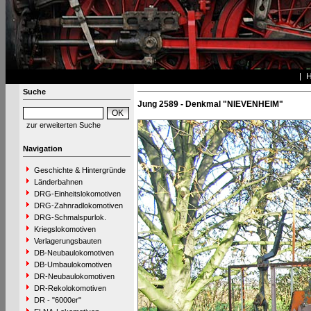
Suche
Jung 2589 - Denkmal "NIEVENHEIM"
zur erweiterten Suche
Navigation
Geschichte & Hintergründe
Länderbahnen
DRG-Einheitslokomotiven
DRG-Zahnradlokomotiven
DRG-Schmalspurlok.
Kriegslokomotiven
Verlagerungsbauten
DB-Neubaulokomotiven
DB-Umbaulokomotiven
DR-Neubaulokomotiven
DR-Rekolokomotiven
DR - "6000er"