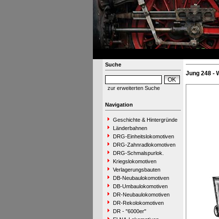
Suche
Jung 248 - 
zur erweiterten Suche
Navigation
Geschichte & Hintergründe
Länderbahnen
DRG-Einheitslokomotiven
DRG-Zahnradlokomotiven
DRG-Schmalspurlok.
Kriegslokomotiven
Verlagerungsbauten
DB-Neubaulokomotiven
DB-Umbaulokomotiven
DR-Neubaulokomotiven
DR-Rekolokomotiven
DR - "6000er"