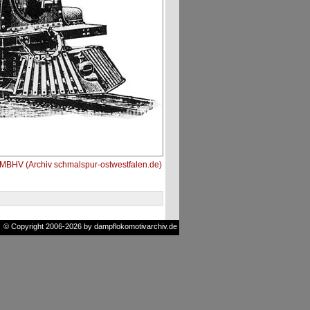
BHV (Archiv schmalspur-ostwestfalen.de)
© Copyright 2006-2026 by dampflokomotivarchiv.de