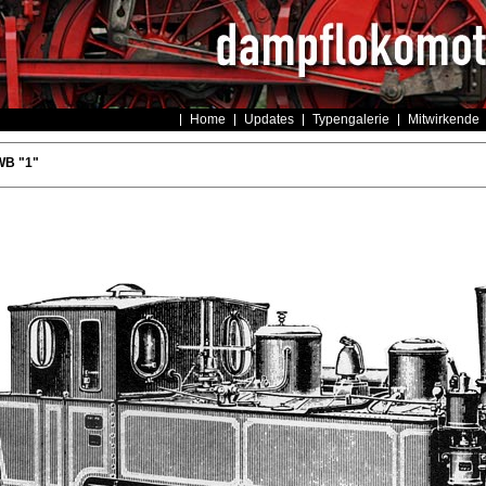
Home
Updates
Typengalerie
Mitwirkende
WB "1"