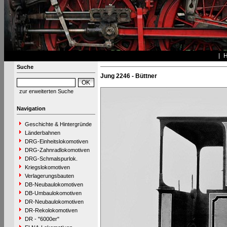
Suche
Jung 2246 - Büttner
zur erweiterten Suche
Navigation
Geschichte & Hintergründe
Länderbahnen
DRG-Einheitslokomotiven
DRG-Zahnradlokomotiven
DRG-Schmalspurlok.
Kriegslokomotiven
Verlagerungsbauten
DB-Neubaulokomotiven
DB-Umbaulokomotiven
DR-Neubaulokomotiven
DR-Rekolokomotiven
DR - "6000er"