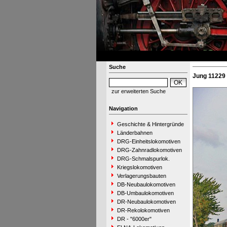
Suche
Jung 11229 
zur erweiterten Suche
Navigation
Geschichte & Hintergründe
Länderbahnen
DRG-Einheitslokomotiven
DRG-Zahnradlokomotiven
DRG-Schmalspurlok.
Kriegslokomotiven
Verlagerungsbauten
DB-Neubaulokomotiven
DB-Umbaulokomotiven
DR-Neubaulokomotiven
DR-Rekolokomotiven
DR - "6000er"