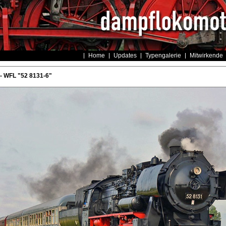
Home
Updates
Typengalerie
Mitwirkende
- WFL "52 8131-6"