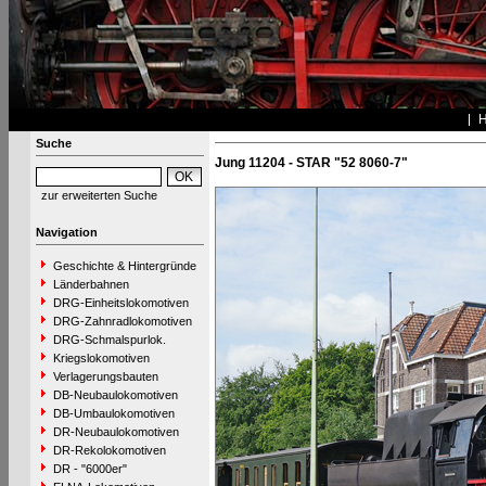
Suche
Jung 11204 - STAR "52 8060-7"
zur erweiterten Suche
Navigation
Geschichte & Hintergründe
Länderbahnen
DRG-Einheitslokomotiven
DRG-Zahnradlokomotiven
DRG-Schmalspurlok.
Kriegslokomotiven
Verlagerungsbauten
DB-Neubaulokomotiven
DB-Umbaulokomotiven
DR-Neubaulokomotiven
DR-Rekolokomotiven
DR - "6000er"