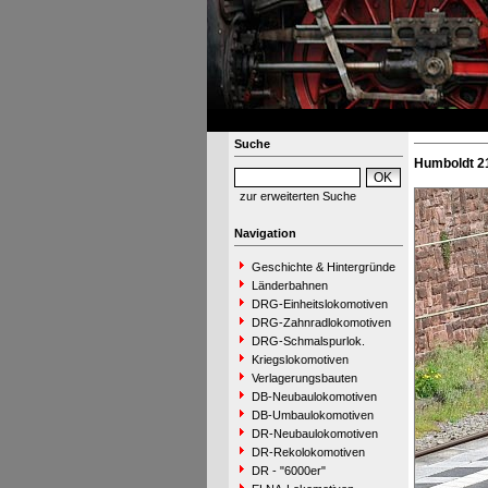
Suche
Humboldt 2
zur erweiterten Suche
Navigation
Geschichte & Hintergründe
Länderbahnen
DRG-Einheitslokomotiven
DRG-Zahnradlokomotiven
DRG-Schmalspurlok.
Kriegslokomotiven
Verlagerungsbauten
DB-Neubaulokomotiven
DB-Umbaulokomotiven
DR-Neubaulokomotiven
DR-Rekolokomotiven
DR - "6000er"