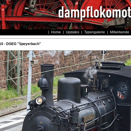
Home
Updates
Typengalerie
Mitwirkende
10 - DGEG "Speyerbach"