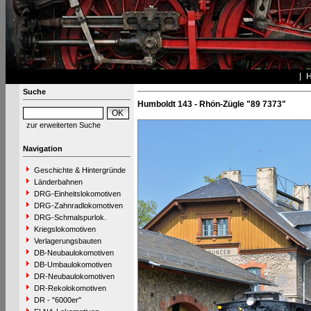
Suche
Humboldt 143 - Rhön-Zügle "89 7373"
zur erweiterten Suche
Navigation
Geschichte & Hintergründe
Länderbahnen
DRG-Einheitslokomotiven
DRG-Zahnradlokomotiven
DRG-Schmalspurlok.
Kriegslokomotiven
Verlagerungsbauten
DB-Neubaulokomotiven
DB-Umbaulokomotiven
DR-Neubaulokomotiven
DR-Rekolokomotiven
DR - "6000er"