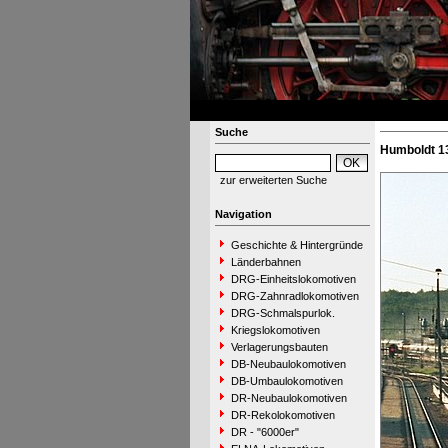
Suche
Humboldt 13
zur erweiterten Suche
Navigation
Geschichte & Hintergründe
Länderbahnen
DRG-Einheitslokomotiven
DRG-Zahnradlokomotiven
DRG-Schmalspurlok.
Kriegslokomotiven
Verlagerungsbauten
DB-Neubaulokomotiven
DB-Umbaulokomotiven
DR-Neubaulokomotiven
DR-Rekolokomotiven
DR - "6000er"