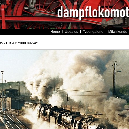
Home
Updates
Typengalerie
Mitwirkende
5 - DB AG "088 897-4"