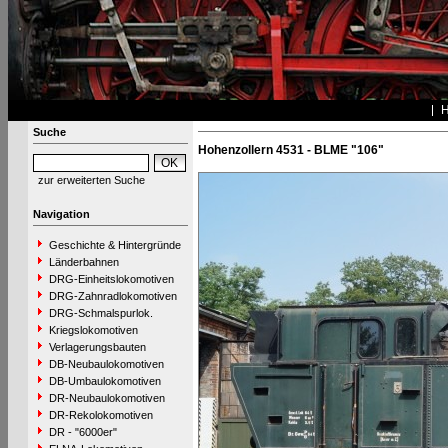
Suche
Hohenzollern 4531 - BLME "106"
zur erweiterten Suche
Navigation
Geschichte & Hintergründe
Länderbahnen
DRG-Einheitslokomotiven
DRG-Zahnradlokomotiven
DRG-Schmalspurlok.
Kriegslokomotiven
Verlagerungsbauten
DB-Neubaulokomotiven
DB-Umbaulokomotiven
DR-Neubaulokomotiven
DR-Rekolokomotiven
DR - "6000er"