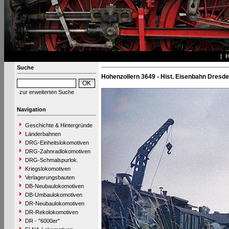
Suche
Hohenzollern 3649 - Hist. Eisenbahn Dresd
zur erweiterten Suche
Navigation
Geschichte & Hintergründe
Länderbahnen
DRG-Einheitslokomotiven
DRG-Zahnradlokomotiven
DRG-Schmalspurlok.
Kriegslokomotiven
Verlagerungsbauten
DB-Neubaulokomotiven
DB-Umbaulokomotiven
DR-Neubaulokomotiven
DR-Rekolokomotiven
DR - "6000er"