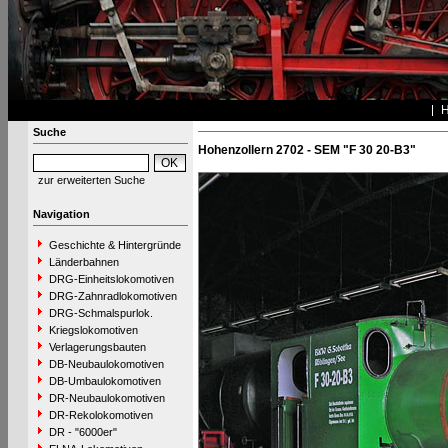
Suche
Hohenzollern 2702 - SEM "F 30 20-B3"
zur erweiterten Suche
Navigation
Geschichte & Hintergründe
Länderbahnen
DRG-Einheitslokomotiven
DRG-Zahnradlokomotiven
DRG-Schmalspurlok.
Kriegslokomotiven
Verlagerungsbauten
DB-Neubaulokomotiven
DB-Umbaulokomotiven
DR-Neubaulokomotiven
DR-Rekolokomotiven
DR - "6000er"