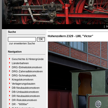
Suche
Hohenzollern 2329 - LWL "Victor"
zur erweiterten Suche
Navigation
Geschichte & Hintergründe
Länderbahnen
DRG-Einheitslokomotiven
DRG-Zahnradlokomotiven
DRG-Schmalspurlok.
Kriegslokomotiven
Verlagerungsbauten
DB-Neubaulokomotiven
DB-Umbaulokomotiven
DR-Neubaulokomotiven
DR-Rekolokomotiven
DR - "6000er"