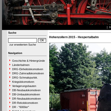
Suche
Hohenzollern 2015 - Hespertalbahn
zur erweiterten Suche
Navigation
Geschichte & Hintergründe
Länderbahnen
DRG-Einheitslokomotiven
DRG-Zahnradlokomotiven
DRG-Schmalspurlok.
Kriegslokomotiven
Verlagerungsbauten
DB-Neubaulokomotiven
DB-Umbaulokomotiven
DR-Neubaulokomotiven
DR-Rekolokomotiven
DR - "6000er"