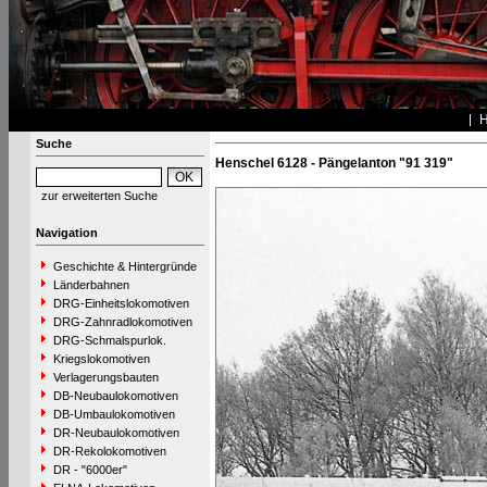
Suche
Henschel 6128 - Pängelanton "91 319"
zur erweiterten Suche
Navigation
Geschichte & Hintergründe
Länderbahnen
DRG-Einheitslokomotiven
DRG-Zahnradlokomotiven
DRG-Schmalspurlok.
Kriegslokomotiven
Verlagerungsbauten
DB-Neubaulokomotiven
DB-Umbaulokomotiven
DR-Neubaulokomotiven
DR-Rekolokomotiven
DR - "6000er"