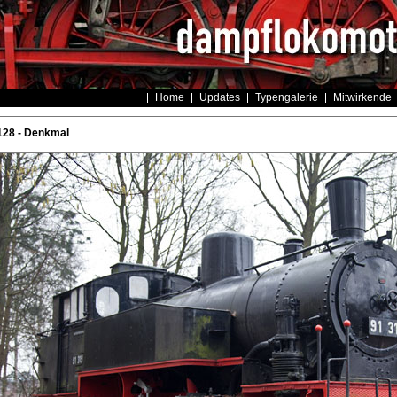
Home
Updates
Typengalerie
Mitwirkende
128 - Denkmal