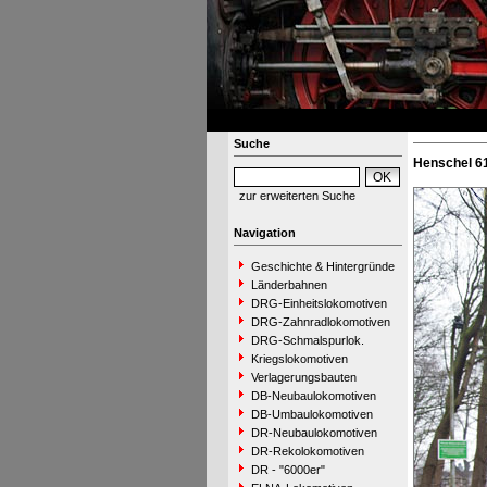
Suche
Henschel 6
zur erweiterten Suche
Navigation
Geschichte & Hintergründe
Länderbahnen
DRG-Einheitslokomotiven
DRG-Zahnradlokomotiven
DRG-Schmalspurlok.
Kriegslokomotiven
Verlagerungsbauten
DB-Neubaulokomotiven
DB-Umbaulokomotiven
DR-Neubaulokomotiven
DR-Rekolokomotiven
DR - "6000er"