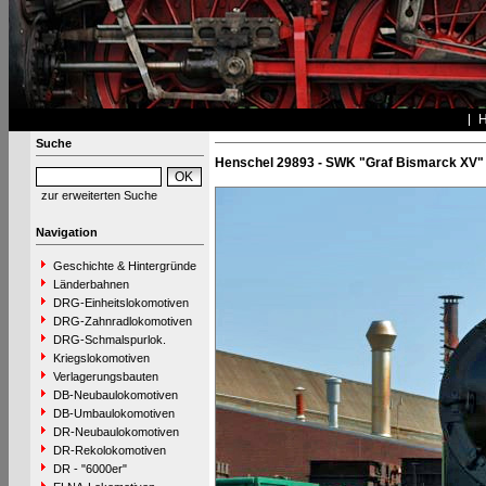
Suche
Henschel 29893 - SWK "Graf Bismarck XV"
zur erweiterten Suche
Navigation
Geschichte & Hintergründe
Länderbahnen
DRG-Einheitslokomotiven
DRG-Zahnradlokomotiven
DRG-Schmalspurlok.
Kriegslokomotiven
Verlagerungsbauten
DB-Neubaulokomotiven
DB-Umbaulokomotiven
DR-Neubaulokomotiven
DR-Rekolokomotiven
DR - "6000er"