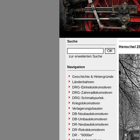
Suche
Henschel 28
zur erweiterten Suche
Navigation
Geschichte & Hintergründe
Länderbahnen
DRG-Einheitslokomotiven
DRG-Zahnradlokomotiven
DRG-Schmalspurlok.
Kriegslokomotiven
Verlagerungsbauten
DB-Neubaulokomotiven
DB-Umbaulokomotiven
DR-Neubaulokomotiven
DR-Rekolokomotiven
DR - "6000er"