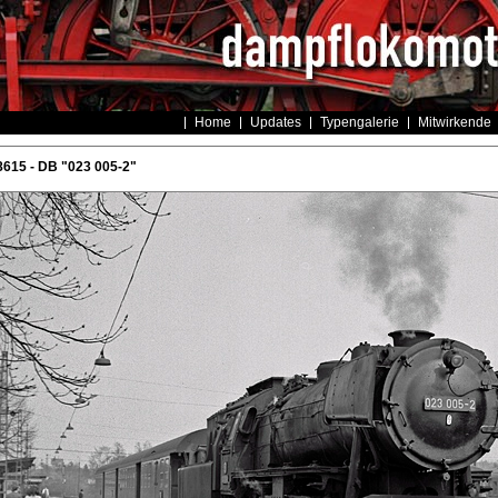
Home
Updates
Typengalerie
Mitwirkende
615 - DB "023 005-2"