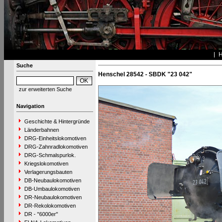
Suche
Henschel 28542 - SBDK "23 042"
zur erweiterten Suche
Navigation
Geschichte & Hintergründe
Länderbahnen
DRG-Einheitslokomotiven
DRG-Zahnradlokomotiven
DRG-Schmalspurlok.
Kriegslokomotiven
Verlagerungsbauten
DB-Neubaulokomotiven
DB-Umbaulokomotiven
DR-Neubaulokomotiven
DR-Rekolokomotiven
DR - "6000er"