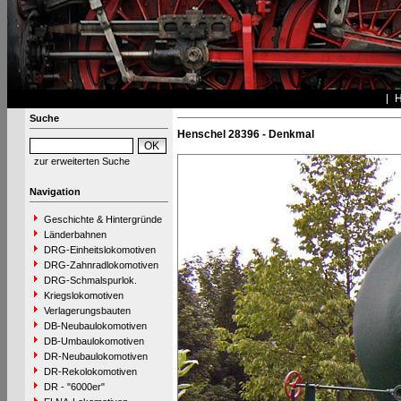
Suche
Henschel 28396 - Denkmal
zur erweiterten Suche
Navigation
Geschichte & Hintergründe
Länderbahnen
DRG-Einheitslokomotiven
DRG-Zahnradlokomotiven
DRG-Schmalspurlok.
Kriegslokomotiven
Verlagerungsbauten
DB-Neubaulokomotiven
DB-Umbaulokomotiven
DR-Neubaulokomotiven
DR-Rekolokomotiven
DR - "6000er"