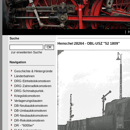
Suche
Henschel 28264 - OBL-USZ "52 1809"
zur erweiterten Suche
Navigation
Geschichte & Hintergründe
Länderbahnen
DRG-Einheitslokomotiven
DRG-Zahnradlokomotiven
DRG-Schmalspurlok.
Kriegslokomotiven
Verlagerungsbauten
DB-Neubaulokomotiven
DB-Umbaulokomotiven
DR-Neubaulokomotiven
DR-Rekolokomotiven
DR - "6000er"