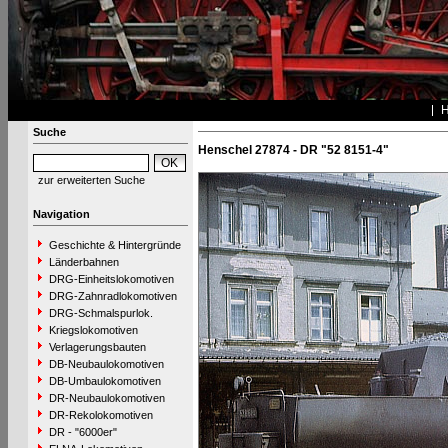
Suche
Henschel 27874 - DR "52 8151-4"
zur erweiterten Suche
Navigation
Geschichte & Hintergründe
Länderbahnen
DRG-Einheitslokomotiven
DRG-Zahnradlokomotiven
DRG-Schmalspurlok.
Kriegslokomotiven
Verlagerungsbauten
DB-Neubaulokomotiven
DB-Umbaulokomotiven
DR-Neubaulokomotiven
DR-Rekolokomotiven
DR - "6000er"