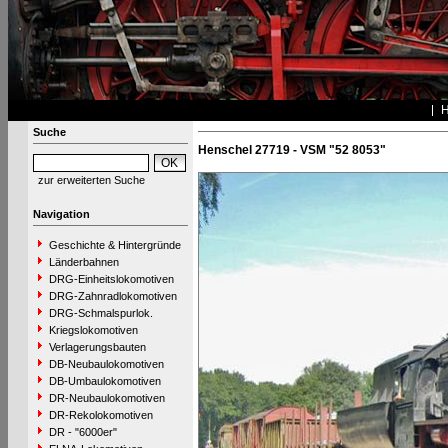
Suche
Henschel 27719 - VSM "52 8053"
zur erweiterten Suche
Navigation
Geschichte & Hintergründe
Länderbahnen
DRG-Einheitslokomotiven
DRG-Zahnradlokomotiven
DRG-Schmalspurlok.
Kriegslokomotiven
Verlagerungsbauten
DB-Neubaulokomotiven
DB-Umbaulokomotiven
DR-Neubaulokomotiven
DR-Rekolokomotiven
DR - "6000er"