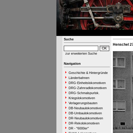
Suche
Henschel 27
zur erweiterten Suche
Navigation
Geschichte & Hintergründe
Länderbahnen
DRG-Einheitslokomotiven
DRG-Zahnradlokomotiven
DRG-Schmalspurlok.
Kriegslokomotiven
Verlagerungsbauten
DB-Neubaulokomotiven
DB-Umbaulokomotiven
DR-Neubaulokomotiven
DR-Rekolokomotiven
DR - "6000er"