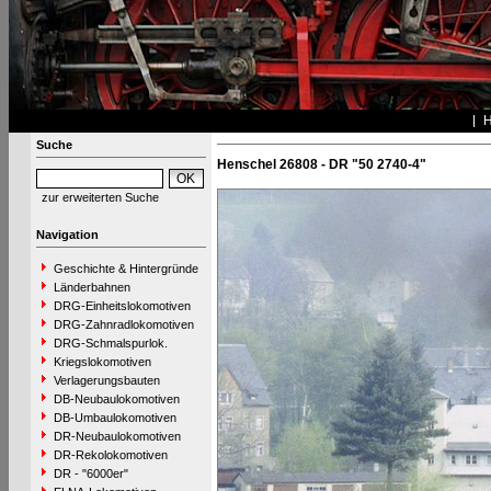
Suche
Henschel 26808 - DR "50 2740-4"
zur erweiterten Suche
Navigation
Geschichte & Hintergründe
Länderbahnen
DRG-Einheitslokomotiven
DRG-Zahnradlokomotiven
DRG-Schmalspurlok.
Kriegslokomotiven
Verlagerungsbauten
DB-Neubaulokomotiven
DB-Umbaulokomotiven
DR-Neubaulokomotiven
DR-Rekolokomotiven
DR - "6000er"