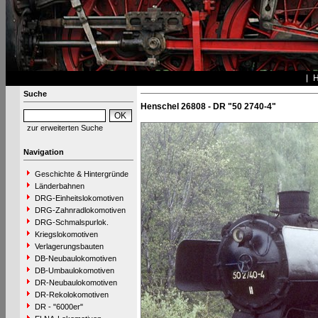
Suche
Henschel 26808 - DR "50 2740-4"
zur erweiterten Suche
Navigation
Geschichte & Hintergründe
Länderbahnen
DRG-Einheitslokomotiven
DRG-Zahnradlokomotiven
DRG-Schmalspurlok.
Kriegslokomotiven
Verlagerungsbauten
DB-Neubaulokomotiven
DB-Umbaulokomotiven
DR-Neubaulokomotiven
DR-Rekolokomotiven
DR - "6000er"