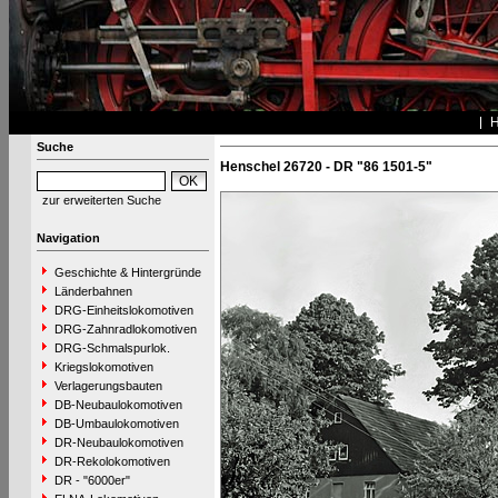
Suche
Henschel 26720 - DR "86 1501-5"
zur erweiterten Suche
Navigation
Geschichte & Hintergründe
Länderbahnen
DRG-Einheitslokomotiven
DRG-Zahnradlokomotiven
DRG-Schmalspurlok.
Kriegslokomotiven
Verlagerungsbauten
DB-Neubaulokomotiven
DB-Umbaulokomotiven
DR-Neubaulokomotiven
DR-Rekolokomotiven
DR - "6000er"