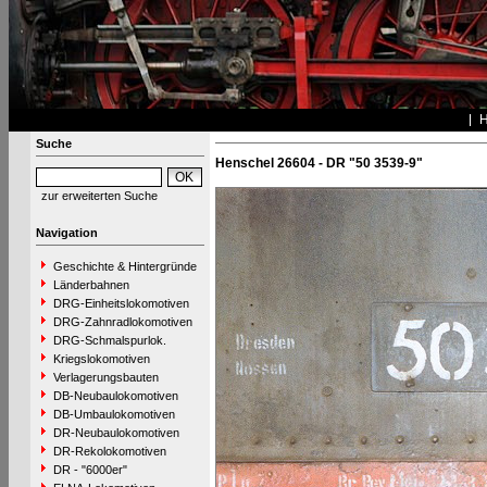
Suche
Henschel 26604 - DR "50 3539-9"
zur erweiterten Suche
Navigation
Geschichte & Hintergründe
Länderbahnen
DRG-Einheitslokomotiven
DRG-Zahnradlokomotiven
DRG-Schmalspurlok.
Kriegslokomotiven
Verlagerungsbauten
DB-Neubaulokomotiven
DB-Umbaulokomotiven
DR-Neubaulokomotiven
DR-Rekolokomotiven
DR - "6000er"