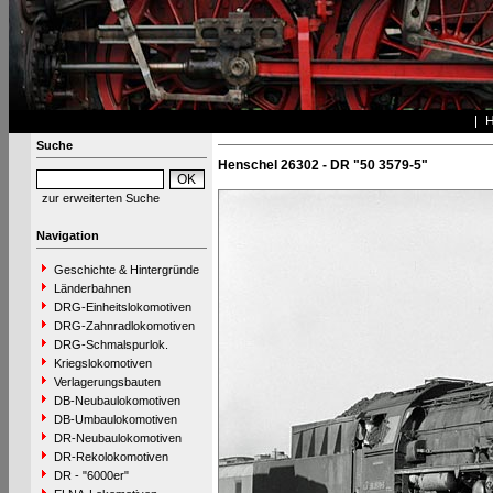
Suche
Henschel 26302 - DR "50 3579-5"
zur erweiterten Suche
Navigation
Geschichte & Hintergründe
Länderbahnen
DRG-Einheitslokomotiven
DRG-Zahnradlokomotiven
DRG-Schmalspurlok.
Kriegslokomotiven
Verlagerungsbauten
DB-Neubaulokomotiven
DB-Umbaulokomotiven
DR-Neubaulokomotiven
DR-Rekolokomotiven
DR - "6000er"