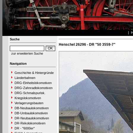
Suche
Henschel 26296 - DR "50 3559-7"
zur erweiterten Suche
Navigation
Geschichte & Hintergründe
Länderbahnen
DRG-Einheitslokomotiven
DRG-Zahnradlokomotiven
DRG-Schmalspurlok.
Kriegslokomotiven
Verlagerungsbauten
DB-Neubaulokomotiven
DB-Umbaulokomotiven
DR-Neubaulokomotiven
DR-Rekolokomotiven
DR - "6000er"