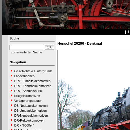
Suche
Henschel 26296 - Denkmal
zur erweiterten Suche
Navigation
Geschichte & Hintergründe
Länderbahnen
DRG-Einheitslokomotiven
DRG-Zahnradlokomotiven
DRG-Schmalspurlok.
Kriegslokomotiven
Verlagerungsbauten
DB-Neubaulokomotiven
DB-Umbaulokomotiven
DR-Neubaulokomotiven
DR-Rekolokomotiven
DR - "6000er"