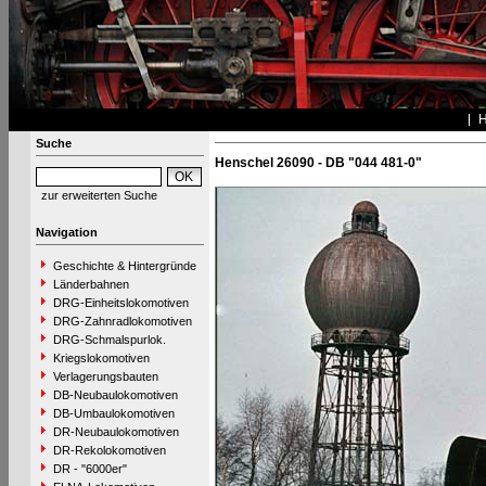
Suche
Henschel 26090 - DB "044 481-0"
zur erweiterten Suche
Navigation
Geschichte & Hintergründe
Länderbahnen
DRG-Einheitslokomotiven
DRG-Zahnradlokomotiven
DRG-Schmalspurlok.
Kriegslokomotiven
Verlagerungsbauten
DB-Neubaulokomotiven
DB-Umbaulokomotiven
DR-Neubaulokomotiven
DR-Rekolokomotiven
DR - "6000er"