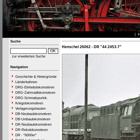
Suche
Henschel 26062 - DR "44 2453-7"
zur erweiterten Suche
Navigation
Geschichte & Hintergründe
Länderbahnen
DRG-Einheitslokomotiven
DRG-Zahnradlokomotiven
DRG-Schmalspurlok.
Kriegslokomotiven
Verlagerungsbauten
DB-Neubaulokomotiven
DB-Umbaulokomotiven
DR-Neubaulokomotiven
DR-Rekolokomotiven
DR - "6000er"