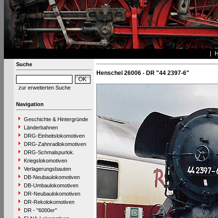
Suche
Henschel 26006 - DR "44 2397-6"
zur erweiterten Suche
Navigation
Geschichte & Hintergründe
Länderbahnen
DRG-Einheitslokomotiven
DRG-Zahnradlokomotiven
DRG-Schmalspurlok.
Kriegslokomotiven
Verlagerungsbauten
DB-Neubaulokomotiven
DB-Umbaulokomotiven
DR-Neubaulokomotiven
DR-Rekolokomotiven
DR - "6000er"