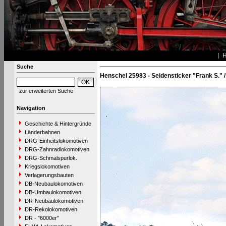
Suche
Henschel 25983 - Seidensticker "Frank S." /
zur erweiterten Suche
Navigation
Geschichte & Hintergründe
Länderbahnen
DRG-Einheitslokomotiven
DRG-Zahnradlokomotiven
DRG-Schmalspurlok.
Kriegslokomotiven
Verlagerungsbauten
DB-Neubaulokomotiven
DB-Umbaulokomotiven
DR-Neubaulokomotiven
DR-Rekolokomotiven
DR - "6000er"