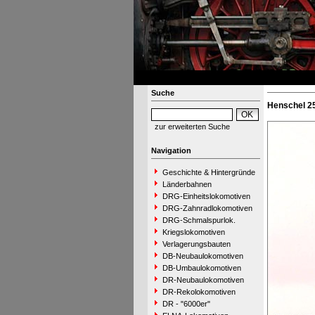
Suche
Henschel 25
zur erweiterten Suche
Navigation
Geschichte & Hintergründe
Länderbahnen
DRG-Einheitslokomotiven
DRG-Zahnradlokomotiven
DRG-Schmalspurlok.
Kriegslokomotiven
Verlagerungsbauten
DB-Neubaulokomotiven
DB-Umbaulokomotiven
DR-Neubaulokomotiven
DR-Rekolokomotiven
DR - "6000er"