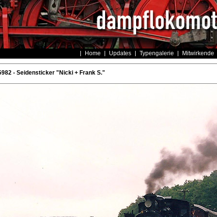
Home
Updates
Typengalerie
Mitwirkende
982 - Seidensticker "Nicki + Frank S."