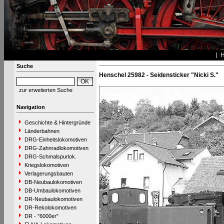
Suche
Henschel 25982 - Seidensticker "Nicki S."
zur erweiterten Suche
Navigation
Geschichte & Hintergründe
Länderbahnen
DRG-Einheitslokomotiven
DRG-Zahnradlokomotiven
DRG-Schmalspurlok.
Kriegslokomotiven
Verlagerungsbauten
DB-Neubaulokomotiven
DB-Umbaulokomotiven
DR-Neubaulokomotiven
DR-Rekolokomotiven
DR - "6000er"