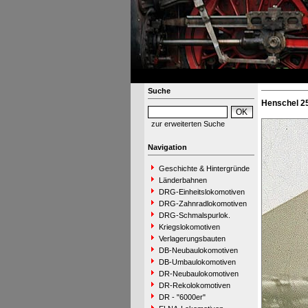
Suche
Henschel 25
zur erweiterten Suche
Navigation
Geschichte & Hintergründe
Länderbahnen
DRG-Einheitslokomotiven
DRG-Zahnradlokomotiven
DRG-Schmalspurlok.
Kriegslokomotiven
Verlagerungsbauten
DB-Neubaulokomotiven
DB-Umbaulokomotiven
DR-Neubaulokomotiven
DR-Rekolokomotiven
DR - "6000er"