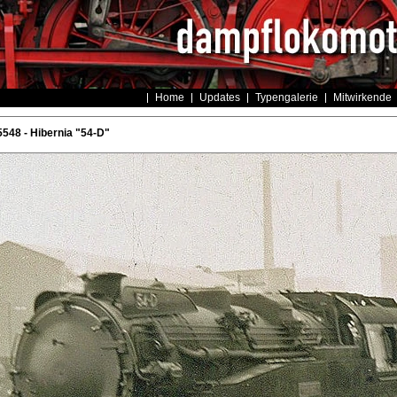
Home
Updates
Typengalerie
Mitwirkende
548 - Hibernia "54-D"