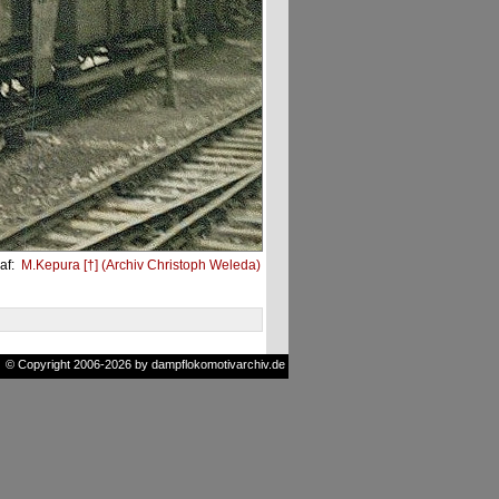
af:
M.Kepura [†] (Archiv Christoph Weleda)
© Copyright 2006-2026 by dampflokomotivarchiv.de