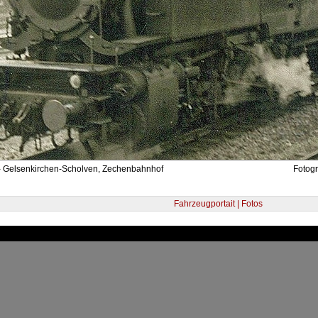
- Gelsenkirchen-Scholven, Zechenbahnhof
Fotogr
Fahrzeugportait | Fotos