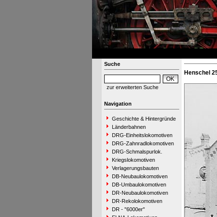
Suche
Henschel 2
zur erweiterten Suche
Navigation
Geschichte & Hintergründe
Länderbahnen
DRG-Einheitslokomotiven
DRG-Zahnradlokomotiven
DRG-Schmalspurlok.
Kriegslokomotiven
Verlagerungsbauten
DB-Neubaulokomotiven
DB-Umbaulokomotiven
DR-Neubaulokomotiven
DR-Rekolokomotiven
DR - "6000er"