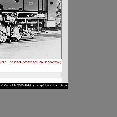
bild Henschel (Archiv Karl Pokschewinski)
© Copyright 2006-2026 by dampflokomotivarchiv.de