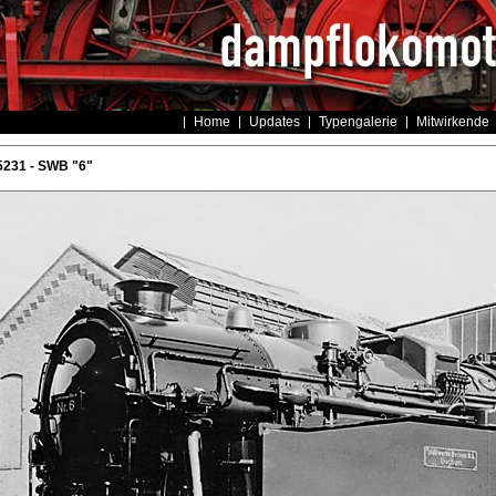
Home
Updates
Typengalerie
Mitwirkende
5231 - SWB "6"