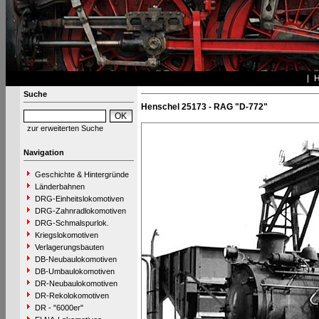
Suche
Henschel 25173 - RAG "D-772"
zur erweiterten Suche
Navigation
Geschichte & Hintergründe
Länderbahnen
DRG-Einheitslokomotiven
DRG-Zahnradlokomotiven
DRG-Schmalspurlok.
Kriegslokomotiven
Verlagerungsbauten
DB-Neubaulokomotiven
DB-Umbaulokomotiven
DR-Neubaulokomotiven
DR-Rekolokomotiven
DR - "6000er"