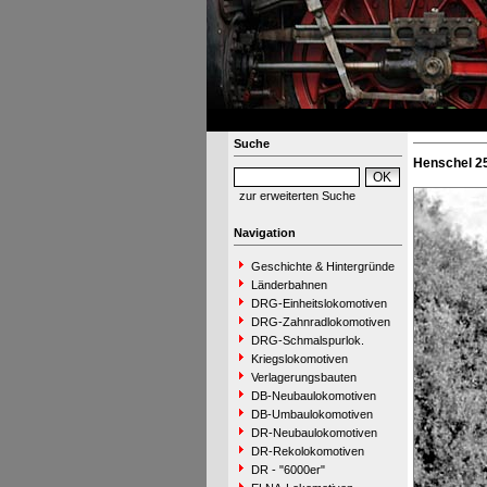
Suche
Henschel 2
zur erweiterten Suche
Navigation
Geschichte & Hintergründe
Länderbahnen
DRG-Einheitslokomotiven
DRG-Zahnradlokomotiven
DRG-Schmalspurlok.
Kriegslokomotiven
Verlagerungsbauten
DB-Neubaulokomotiven
DB-Umbaulokomotiven
DR-Neubaulokomotiven
DR-Rekolokomotiven
DR - "6000er"