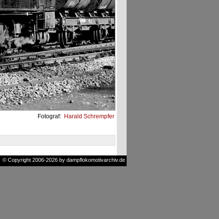
Fotograf:
Harald Schrempfer
© Copyright 2006-2026 by dampflokomotivarchiv.de