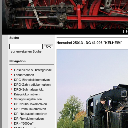
Suche
Henschel 25013 - DG 41 096 "KELHEIM"
zur erweiterten Suche
Navigation
Geschichte & Hintergründe
Länderbahnen
DRG-Einheitslokomotiven
DRG-Zahnradlokomotiven
DRG-Schmalspurlok.
Kriegslokomotiven
Verlagerungsbauten
DB-Neubaulokomotiven
DB-Umbaulokomotiven
DR-Neubaulokomotiven
DR-Rekolokomotiven
DR - "6000er"