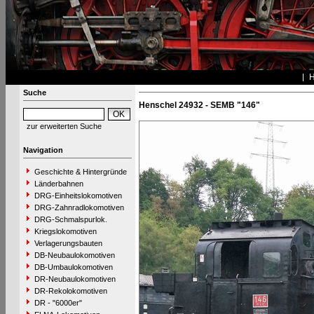
Suche
Henschel 24932 - SEMB "146"
zur erweiterten Suche
Navigation
Geschichte & Hintergründe
Länderbahnen
DRG-Einheitslokomotiven
DRG-Zahnradlokomotiven
DRG-Schmalspurlok.
Kriegslokomotiven
Verlagerungsbauten
DB-Neubaulokomotiven
DB-Umbaulokomotiven
DR-Neubaulokomotiven
DR-Rekolokomotiven
DR - "6000er"